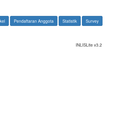
kel
Pendaftaran Anggota
Statistik
Survey
INLISLite v3.2