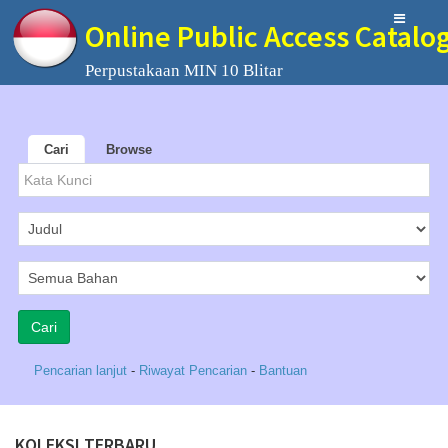
Online Public Access Catalo
Perpustakaan MIN 10 Blitar
Cari
Browse
Pencarian lanjut
-
Riwayat Pencarian
-
Bantuan
KOLEKSI TERBARU