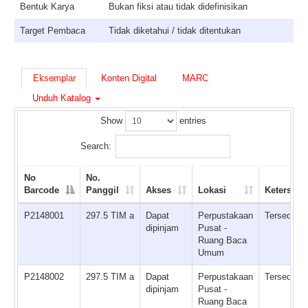
Bentuk Karya
Bukan fiksi atau tidak didefinisikan
Target Pembaca
Tidak diketahui / tidak ditentukan
Eksemplar
Konten Digital
MARC
Unduh Katalog
Show
entries
Search:
No
No.
Barcode
Panggil
Akses
Lokasi
Ketersedi
P2148001
297.5 TIM a
Dapat
Perpustakaan
Tersedia
dipinjam
Pusat -
Ruang Baca
Umum
P2148002
297.5 TIM a
Dapat
Perpustakaan
Tersedia
dipinjam
Pusat -
Ruang Baca