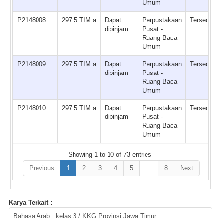
Umum
P2148008
297.5 TIM a
Dapat
Perpustakaan
Tersedia
dipinjam
Pusat -
Ruang Baca
Umum
P2148009
297.5 TIM a
Dapat
Perpustakaan
Tersedia
dipinjam
Pusat -
Ruang Baca
Umum
P2148010
297.5 TIM a
Dapat
Perpustakaan
Tersedia
dipinjam
Pusat -
Ruang Baca
Umum
Showing 1 to 10 of 73 entries
Previous
1
2
3
4
5
…
8
Next
Karya Terkait :
Bahasa Arab : kelas 3 / KKG Provinsi Jawa Timur