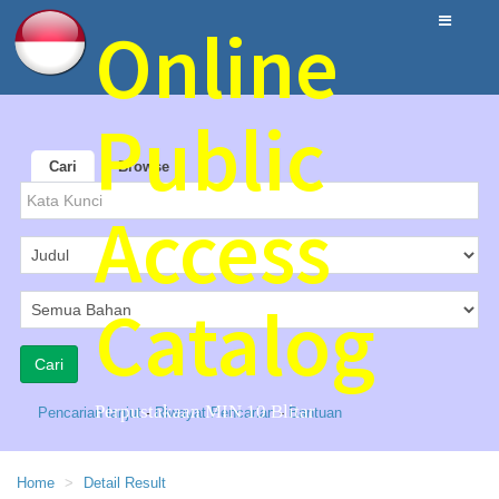
Online
Public
Cari
Browse
Access
Catalog
Perpustakaan MIN 10 Blitar
Pencarian lanjut
-
Riwayat Pencarian
-
Bantuan
Home
Detail Result