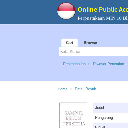
Online Public Ac
Perpustakaan MIN 10 Bli
Cari
Browse
Pencarian lanjut
-
Riwayat Pencarian
-
Home
Detail Result
Judul
Pengarang
EDISI