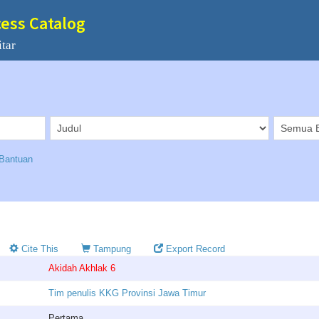
cess Catalog
tar
Bantuan
Cite This
Tampung
Export Record
Akidah Akhlak 6
Tim penulis KKG Provinsi Jawa Timur
Pertama