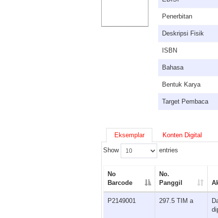
Penerbitan
Deskripsi Fisik
ISBN
Bahasa
Bentuk Karya
Target Pembaca
Eksemplar
Konten Digital
Show
entries
No
No.
Barcode
Panggil
A
P2149001
297.5 TIM a
D
di