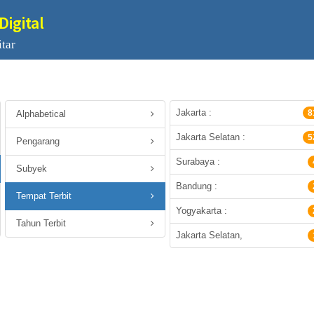
Digital
tar
Jakarta :
8
Alphabetical
Jakarta Selatan :
5
Pengarang
Surabaya :
Subyek
Bandung :
Tempat Terbit
Yogyakarta :
Tahun Terbit
Jakarta Selatan,