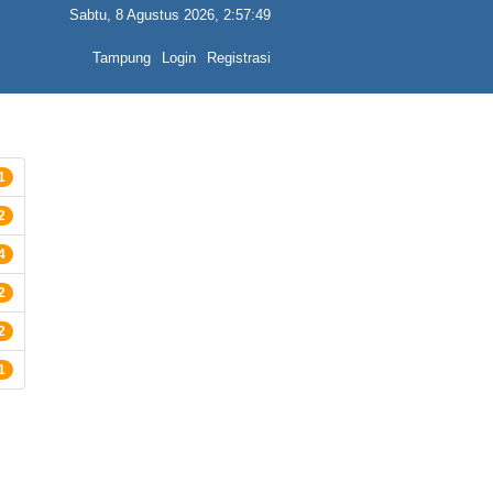
Sabtu, 8 Agustus 2026, 2:57:49
Tampung
Login
Registrasi
1
2
4
2
2
1