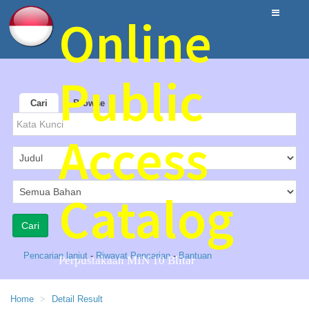
Online
Public
Cari
Browse
Access
Catalog
Pencarian lanjut
-
Riwayat Pencarian
-
Bantuan
Perpustakaan MIN 10 Blitar
Home
Detail Result