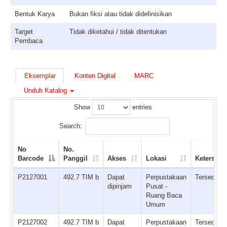
Bentuk Karya
Bukan fiksi atau tidak didefinisikan
Target
Tidak diketahui / tidak ditentukan
Pembaca
Eksemplar
Konten Digital
MARC
Unduh Katalog
Show
entries
Search:
No
No.
Barcode
Panggil
Akses
Lokasi
Ketersedi
P2127001
492.7 TIM b
Dapat
Perpustakaan
Tersedia
dipinjam
Pusat -
Ruang Baca
Umum
P2127002
492.7 TIM b
Dapat
Perpustakaan
Tersedia