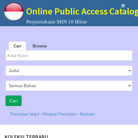
Online Public Access Catalo
Perpustakaan MIN 10 Blitar
Cari
Browse
Pencarian lanjut
-
Riwayat Pencarian
-
Bantuan
KOLEKSI TERBARU