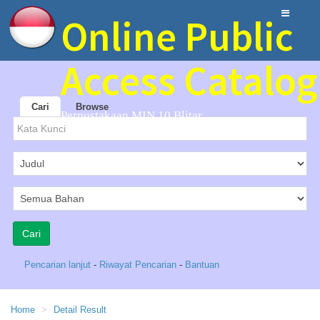
Online Public
Access Catalog
Cari
Browse
Perpustakaan MIN 10 Blitar
Pencarian lanjut
-
Riwayat Pencarian
-
Bantuan
Home
Detail Result