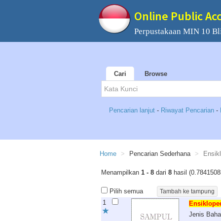
Online Public Ac
Perpustakaan MIN 10 Bli
Cari
Browse
Pencarian lanjut
-
Riwayat Pencarian
-
Home
Pencarian Sederhana
Ensik
Menampilkan
1 - 8
dari
8
hasil (0.7841508
Pilih semua
1
Ensiklope
Jenis Bah