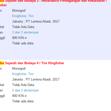
dia
Sejarah dan Budaya 3 : Renaisance Perdagangan dan Kekaisaran /
isher
an
Monograf
Kingfisher, Tim
Jakarta : PT Lentera Abadi, 2017
tal
Tidak Ada Data
an
2 dari 2 ekslempar
ggil
900 KIN e
Tidak ada data
dia
Sejarah dan Budaya 4 / Tim KIngfisher
an
Monograf
Kingfisher, Tim
Jakarta : PT Lentera Abadi, 2017
tal
Tidak Ada Data
an
2 dari 2 ekslempar
ggil
900 KIN e
Tidak ada data