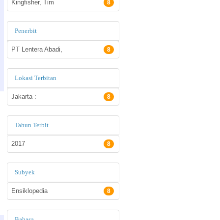
Kingfisher, Tim
8
Penerbit
PT Lentera Abadi,
8
Lokasi Terbitan
Jakarta :
8
Tahun Terbit
2017
8
Subyek
Ensiklopedia
8
Bahasa