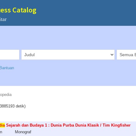
cess Catalog
tar
Bantuan
lopedia
3885193 detik)
dia
Sejarah dan Budaya 1 : Dunia Purba Dunia Klasik / Tim Kingfisher
an
Monograf