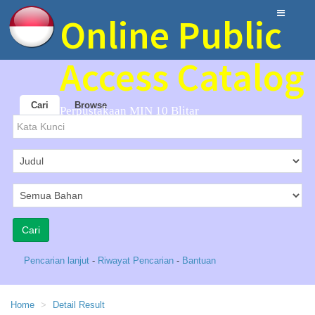
Online Public
Access Catalog
Cari
Browse
Perpustakaan MIN 10 Blitar
Pencarian lanjut
-
Riwayat Pencarian
-
Bantuan
Home
Detail Result