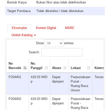
Bentuk Karya
Bukan fiksi atau tidak didefinisikan
Target Pembaca
Tidak diketahui / tidak ditentukan
Eksemplar
Konten Digital
MARC
Unduh Katalog
Show
entries
Search:
No
No.
Barcode
Panggil
Akses
Lokasi
Ketersedi
P204401
419.03 WID
Dapat
Perpustakaan
Tersedia
p
dipinjam
Pusat -
Ruang Baca
Umum
P204402
419.03 WID
Dapat
Perpustakaan
Tersedia
p
dipinjam
Pusat -
Ruang Baca