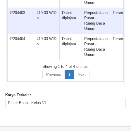
Umum
P204403
419.03 WID
Dapat
Perpustakaan
Tersedia
p
dipinjam
Pusat -
Ruang Baca
Umum
P204404
419.03 WID
Dapat
Perpustakaan
Tersedia
p
dipinjam
Pusat -
Ruang Baca
Umum
Showing 1 to 4 of 4 entries
Previous
1
Next
Karya Terkait :
Pinter Basa : Kelas VI