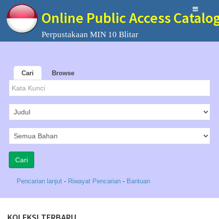
Online Public Access Catalo
Perpustakaan MIN 10 Blitar
Cari
Browse
Pencarian lanjut
-
Riwayat Pencarian
-
Bantuan
KOLEKSI TERBARU