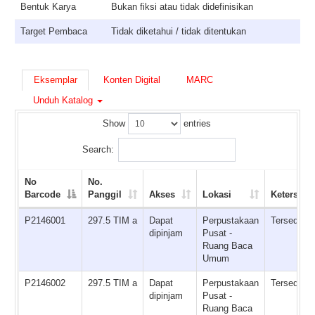
Bentuk Karya
Bukan fiksi atau tidak didefinisikan
Target Pembaca
Tidak diketahui / tidak ditentukan
Eksemplar
Konten Digital
MARC
Unduh Katalog
Show
entries
Search:
No
No.
Barcode
Panggil
Akses
Lokasi
Ketersedi
P2146001
297.5 TIM a
Dapat
Perpustakaan
Tersedia
dipinjam
Pusat -
Ruang Baca
Umum
P2146002
297.5 TIM a
Dapat
Perpustakaan
Tersedia
dipinjam
Pusat -
Ruang Baca