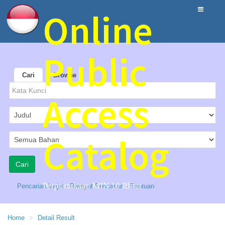
Online
Public
Cari
Browse
Access
Catalog
Perpustakaan MIN 10 Blitar
Pencarian lanjut
-
Riwayat Pencarian
-
Bantuan
Home
Detail Result