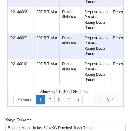
Umum
P2146008
297.5 TIM a
Dapat
Perpustakaan
Tersedia
dipinjam
Pusat -
Ruang Baca
Umum
P2146009
297.5 TIM a
Dapat
Perpustakaan
Tersedia
dipinjam
Pusat -
Ruang Baca
Umum
P2146010
297.5 TIM a
Dapat
Perpustakaan
Tersedia
dipinjam
Pusat -
Ruang Baca
Umum
Showing 1 to 10 of 85 entries
Previous
1
2
3
4
5
…
9
Next
Karya Terkait :
Bahasa Arab : kelas 3 / KKG Provinsi Jawa Timur