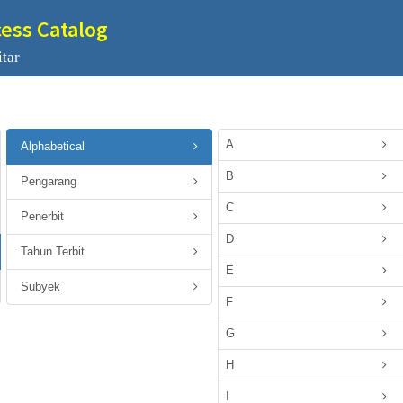
cess Catalog
tar
A
Alphabetical
B
Pengarang
C
Penerbit
D
Tahun Terbit
E
Subyek
F
G
H
I