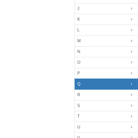
J
K
L
M
N
O
P
Q
R
S
T
U
V