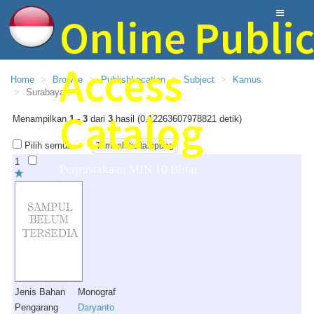
Online Publi
Access
Home
Browse
PublishLocation
Subject
Kamus
Surabaya :
Catalog
Menampilkan
1 - 3
dari
3
hasil (0.12263607978821 detik)
Pilih semua
1
Perpustakaan MIN 10 Blitar
Jenis Bahan
Monograf
Pengarang
Daryanto