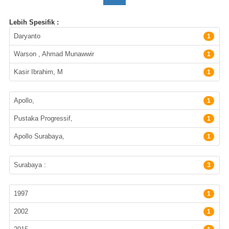
Lebih Spesifik :
Pengarang
Daryanto
1
Warson , Ahmad Munawwir
1
Kasir Ibrahim, M
1
Penerbit
Apollo,
1
Pustaka Progressif,
1
Apollo Surabaya,
1
Lokasi Terbitan
Surabaya :
3
Tahun Terbit
1997
1
2002
1