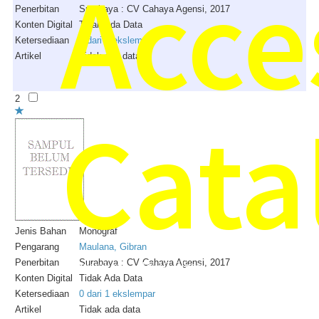
Acce
Penerbitan
Surabaya : CV Cahaya Agensi, 2017
Konten Digital
Tidak Ada Data
Ketersediaan
0 dari 1 ekslempar
Artikel
Tidak ada data
2
Cata
Jenis Bahan
Monograf
Pengarang
Maulana, Gibran
Penerbitan
Surabaya : CV Cahaya Agensi, 2017
Perpustakaan MIN 10 Blitar
Konten Digital
Tidak Ada Data
Ketersediaan
0 dari 1 ekslempar
Artikel
Tidak ada data