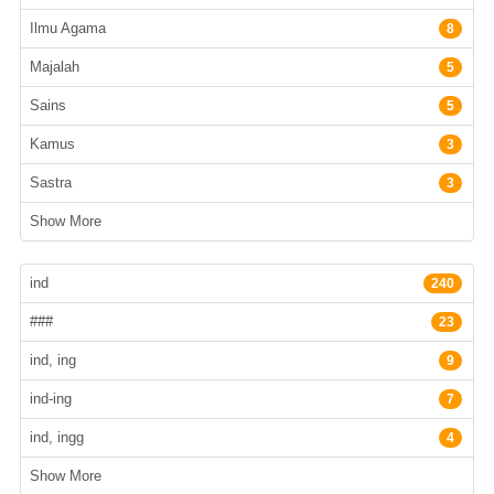
Ilmu Agama
8
Majalah
5
Sains
5
Kamus
3
Sastra
3
Show More
Bahasa
ind
240
###
23
ind, ing
9
ind-ing
7
ind, ingg
4
Show More