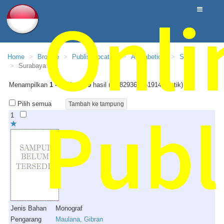
Onli
Home
Browse
PublishLocation
Alphabetical
S
Surabaya :
Menampilkan
1 - 10
dari
300
hasil (0.28293609619141 detik)
Pilih semua
Publ
1
Jenis Bahan
Monograf
Pengarang
Maulana, Gibran