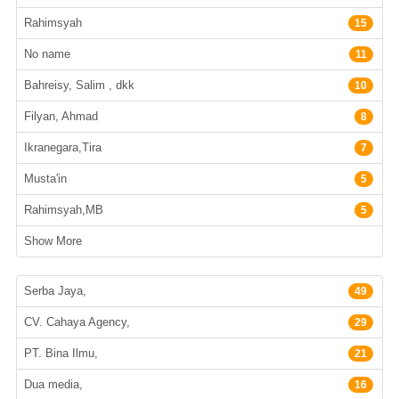
Rahimsyah
15
No name
11
Bahreisy, Salim , dkk
10
Filyan, Ahmad
8
Ikranegara,Tira
7
Musta'in
5
Rahimsyah,MB
5
Show More
Penerbit
Serba Jaya,
49
CV. Cahaya Agency,
29
PT. Bina Ilmu,
21
Dua media,
16