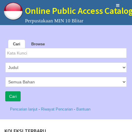
Online Public Access Catalo
Perpustakaan MIN 10 Blitar
Cari
Browse
Pencarian lanjut
-
Riwayat Pencarian
-
Bantuan
KOLEKSI TERBARU