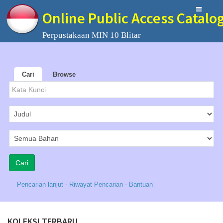
Online Public Access Catalo
Perpustakaan MIN 10 Blitar
Cari
Browse
Pencarian lanjut
-
Riwayat Pencarian
-
Bantuan
KOLEKSI TERBARU