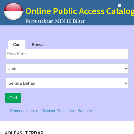
Online Public Access Catalo
Perpustakaan MIN 10 Blitar
Cari
Browse
Pencarian lanjut
-
Riwayat Pencarian
-
Bantuan
KOLEKSI TERBARU