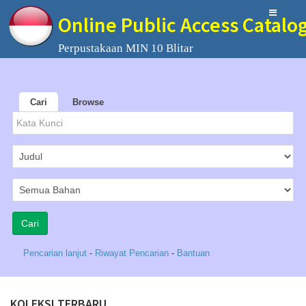
Online Public Access Catalo
Perpustakaan MIN 10 Blitar
Cari
Browse
Pencarian lanjut
-
Riwayat Pencarian
-
Bantuan
KOLEKSI TERBARU