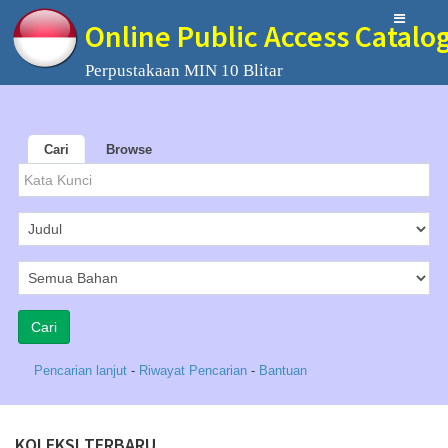
Online Public Access Catalo
Perpustakaan MIN 10 Blitar
Cari
Browse
Pencarian lanjut
-
Riwayat Pencarian
-
Bantuan
KOLEKSI TERBARU