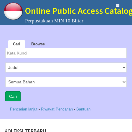
Online Public Access Catalo
Perpustakaan MIN 10 Blitar
Cari
Browse
Pencarian lanjut
-
Riwayat Pencarian
-
Bantuan
KOLEKSI TERBARU