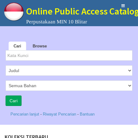
Online Public Access Catalo
Perpustakaan MIN 10 Blitar
Cari
Browse
Pencarian lanjut
-
Riwayat Pencarian
-
Bantuan
KOLEKSI TERBARU