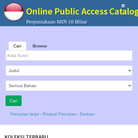
Online Public Access Catalo
Perpustakaan MIN 10 Blitar
Cari
Browse
Pencarian lanjut
-
Riwayat Pencarian
-
Bantuan
KOLEKSI TERBARU