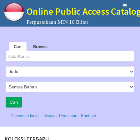
Online Public Access Catalo
Perpustakaan MIN 10 Blitar
Cari
Browse
Pencarian lanjut
-
Riwayat Pencarian
-
Bantuan
KOLEKSI TERBARU