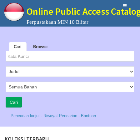
Online Public Access Catalo
Perpustakaan MIN 10 Blitar
Cari
Browse
Pencarian lanjut
-
Riwayat Pencarian
-
Bantuan
KOLEKSI TERBARU