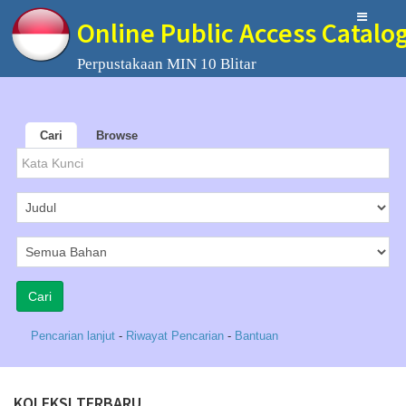
Online Public Access Catalo
Perpustakaan MIN 10 Blitar
Cari
Browse
Pencarian lanjut
-
Riwayat Pencarian
-
Bantuan
KOLEKSI TERBARU