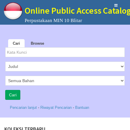
Online Public Access Catalo
Perpustakaan MIN 10 Blitar
Cari
Browse
Pencarian lanjut
-
Riwayat Pencarian
-
Bantuan
KOLEKSI TERBARU