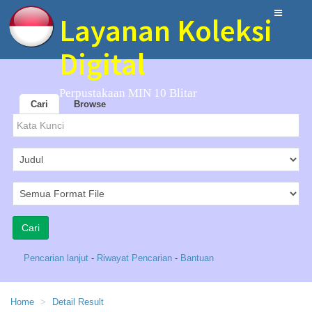
Layanan Koleksi
Digital
Perpustakaan MIN 10 Blitar
Cari
Browse
Pencarian lanjut
-
Riwayat Pencarian
-
Bantuan
Home
Detail Result