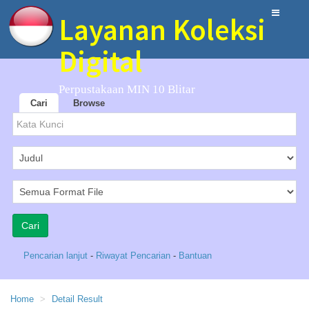
Layanan Koleksi
Digital
Perpustakaan MIN 10 Blitar
Cari
Browse
Pencarian lanjut
-
Riwayat Pencarian
-
Bantuan
Home
Detail Result