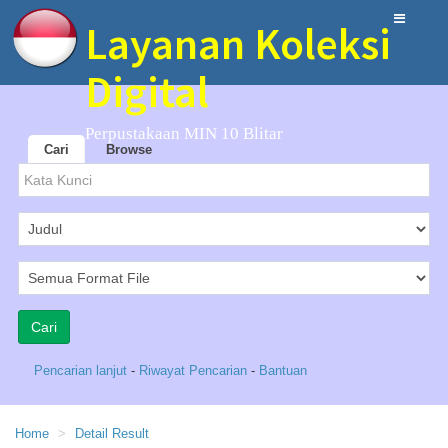
Layanan Koleksi
Digital
Perpustakaan MIN 10 Blitar
Cari
Browse
Pencarian lanjut
-
Riwayat Pencarian
-
Bantuan
Home
Detail Result