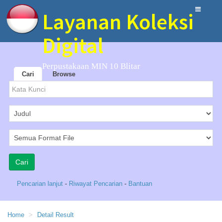
Layanan Koleksi
Digital
Perpustakaan MIN 10 Blitar
Cari
Browse
Pencarian lanjut
-
Riwayat Pencarian
-
Bantuan
Home
Detail Result