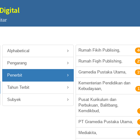
Digital
tar
Rumah Fikih Publising,
4
Alphabetical
Rumah Fiqih Publishing,
2
Pengarang
Gramedia Pustaka Utama,
1
Penerbit
Kementerian Pendidikan dan
Tahun Terbit
Kebudayaan,
1
Subyek
Pusat Kurikulum dan
Perbukuan, Balitbang,
Kemdikbud,
PT Gramedia Pustaka Utama,
Mediakita,