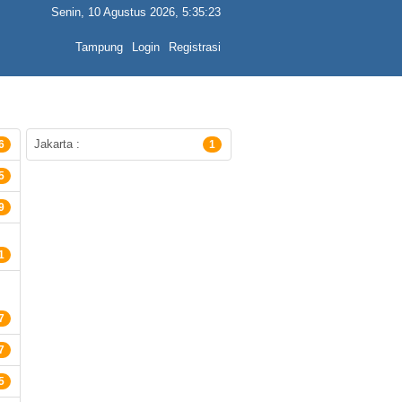
Senin, 10 Agustus 2026, 5:35:23
Tampung
Login
Registrasi
Jakarta :
6
1
5
9
1
7
7
5