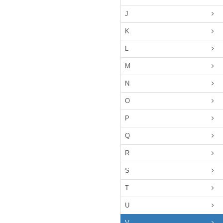
J
K
L
M
N
O
P
Q
R
S
T
U
V