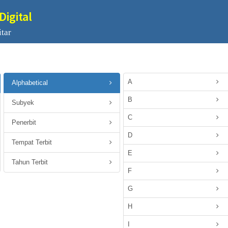
Digital
tar
A
Alphabetical
B
Subyek
C
Penerbit
D
Tempat Terbit
E
Tahun Terbit
F
G
H
I