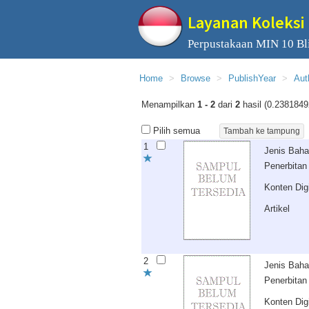
Layanan Koleksi 
Perpustakaan MIN 10 Bli
Home
Browse
PublishYear
Aut
Menampilkan
1 - 2
dari
2
hasil (0.2381849
Pilih semua
1
Jenis Bah
Penerbitan
Konten Digi
Artikel
2
Jenis Bah
Penerbitan
Konten Digi