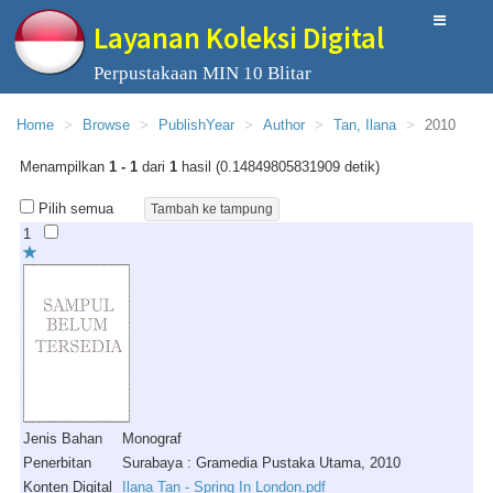
Layanan Koleksi Digital
Perpustakaan MIN 10 Blitar
Home
Browse
PublishYear
Author
Tan, Ilana
2010
Menampilkan
1 - 1
dari
1
hasil (0.14849805831909 detik)
Pilih semua
1
Jenis Bahan
Monograf
Penerbitan
Surabaya : Gramedia Pustaka Utama, 2010
Konten Digital
Ilana Tan - Spring In London.pdf