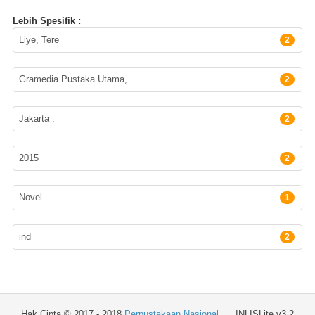
Lebih Spesifik :
Pengarang
Liye, Tere
2
Penerbit
Gramedia Pustaka Utama,
2
Lokasi Terbitan
Jakarta :
2
Tahun Terbit
2015
2
Subyek
Novel
1
Bahasa
ind
2
Hak Cipta © 2017 - 2018
Perpustakaan Nasional
INLISLite v3.2