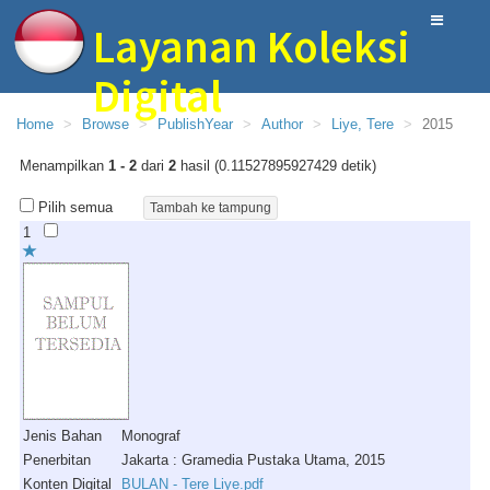
Layanan Koleksi
Digital
Home
Browse
PublishYear
Author
Liye, Tere
2015
Perpustakaan MIN 10 Blitar
Menampilkan
1 - 2
dari
2
hasil (0.11527895927429 detik)
Pilih semua
1
Jenis Bahan
Monograf
Penerbitan
Jakarta : Gramedia Pustaka Utama, 2015
Konten Digital
BULAN - Tere Liye.pdf