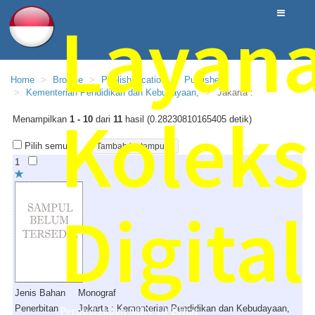
Layan
Home
Browse
PublishLocation
Publisher
Kementerian Pendidikan dan Kebudayaan,
Jakarta :
Koleks
Menampilkan
1 - 10
dari
11
hasil (0.28230810165405 detik)
Pilih semua
1
Digital
Jenis Bahan
Monograf
Penerbitan
Jakarta : Kementerian Pendidikan dan Kebudayaan,
Perpustakaan MIN 10 Blitar