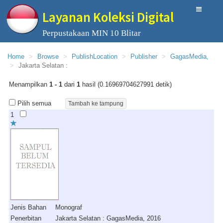
Layanan Koleksi Digital
Perpustakaan MIN 10 Blitar
Home
Browse
PublishLocation
Publisher
GagasMedia,
Jakarta Selatan :
Menampilkan
1 - 1
dari
1
hasil (0.16969704627991 detik)
Pilih semua
1
Jenis Bahan
Monograf
Penerbitan
Jakarta Selatan : GagasMedia, 2016