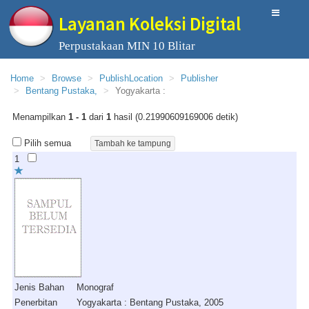
Layanan Koleksi Digital
Perpustakaan MIN 10 Blitar
Home
Browse
PublishLocation
Publisher
Bentang Pustaka,
Yogyakarta :
Menampilkan
1 - 1
dari
1
hasil (0.21990609169006 detik)
Pilih semua
1
Jenis Bahan
Monograf
Penerbitan
Yogyakarta : Bentang Pustaka, 2005