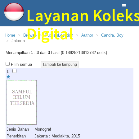
Layanan Koleks
Digital
Home
Browse
PublishLocation
Author
Candra, Boy
Jakarta :
Perpustakaan MIN 10 Blitar
Menampilkan
1 - 3
dari
3
hasil (0.18925213813782 detik)
Pilih semua
1
Jenis Bahan
Monograf
Penerbitan
Jakarta : Mediakita, 2015