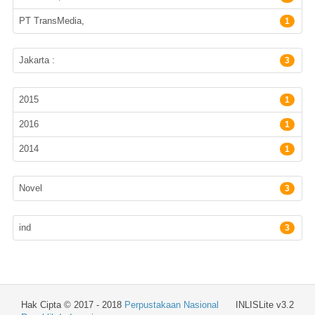
PT TransMedia,
1
Lokasi Terbitan
Jakarta :
3
Tahun Terbit
2015
1
2016
1
2014
1
Subyek
Novel
3
Bahasa
ind
3
Hak Cipta © 2017 - 2018
Perpustakaan Nasional
INLISLite v3.2