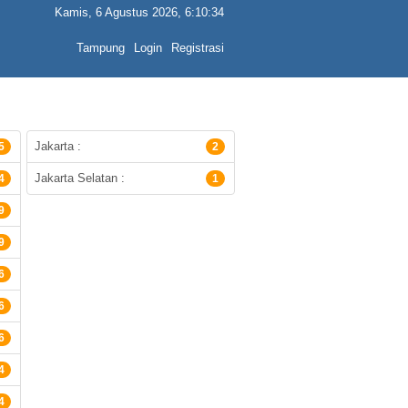
Kamis, 6 Agustus 2026, 6:10:34
Tampung
Login
Registrasi
Jakarta :
5
2
Jakarta Selatan :
4
1
9
9
6
6
6
4
4