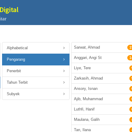
Digital
tar
Sarwat, Ahmad
1
Alphabetical
Anggari, Angi St
1
Pengarang
Liye, Tere
Penerbit
Zarkasih, Ahmad
Tahun Terbit
Ansory, Isnan
Subyek
Ajib, Muhammad
Luthfi, Hanif
Maulana, Galih
Tan, Ilana