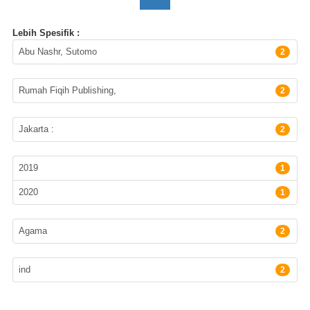
Lebih Spesifik :
Pengarang
Abu Nashr, Sutomo
2
Penerbit
Rumah Fiqih Publishing,
2
Lokasi Terbitan
Jakarta :
2
Tahun Terbit
2019
1
2020
1
Subyek
Agama
2
Bahasa
ind
2