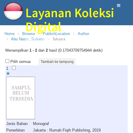
Layanan Koleksi
Digital
Home
Browse
PublishLocation
Author
Perpustakaan MIN 10 Blitar
Abu Nashr, Sutomo
Jakarta :
Menampilkan
1 - 2
dari
2
hasil (0.17043709754944 detik)
Pilih semua
1
Jenis Bahan
Monograf
Penerbitan
Jakarta : Rumah Fiqih Publishing, 2019