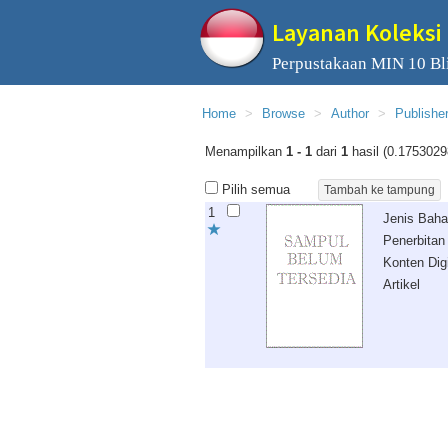
Layanan Koleksi 
Perpustakaan MIN 10 Bli
Home
Browse
Author
Publishe
Menampilkan
1 - 1
dari
1
hasil (0.1753029
Pilih semua
1
Jenis Bah
Penerbitan
Konten Digi
Artikel