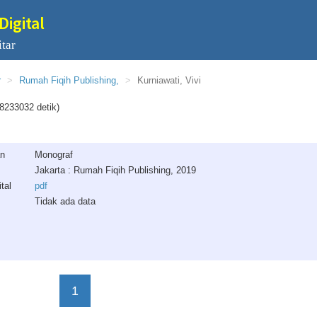
Digital
tar
r
Rumah Fiqih Publishing,
Kurniawati, Vivi
8233032 detik)
an
Monograf
Jakarta : Rumah Fiqih Publishing, 2019
tal
pdf
Tidak ada data
1