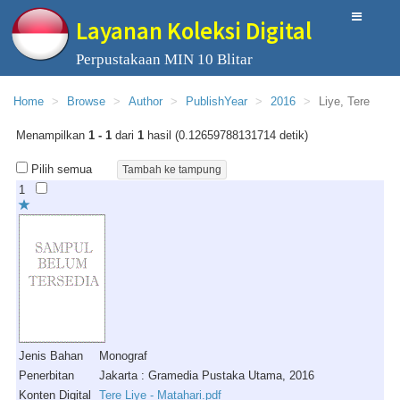
Layanan Koleksi Digital
Perpustakaan MIN 10 Blitar
Home
Browse
Author
PublishYear
2016
Liye, Tere
Menampilkan
1 - 1
dari
1
hasil (0.12659788131714 detik)
Pilih semua
1
Jenis Bahan
Monograf
Penerbitan
Jakarta : Gramedia Pustaka Utama, 2016
Konten Digital
Tere Liye - Matahari.pdf