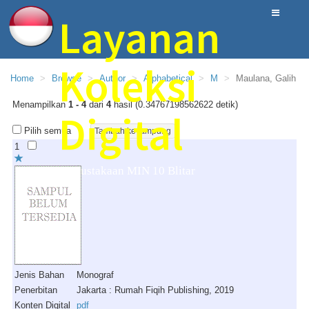
Layanan
Koleksi
Home
Browse
Author
Alphabetical
M
Maulana, Galih
Menampilkan
1 - 4
dari
4
hasil (0.34767198562622 detik)
Digital
Pilih semua
1
Perpustakaan MIN 10 Blitar
Jenis Bahan
Monograf
Penerbitan
Jakarta : Rumah Fiqih Publishing, 2019
Konten Digital
pdf