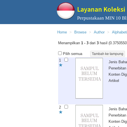
Layanan Koleksi 
Perpustakaan MIN 10 Bli
Home
Browse
Author
Alphabet
Menampilkan
1 - 3
dari
3
hasil (0.3750550
Pilih semua
1
Jenis Bah
Penerbitan
Konten Digi
Artikel
2
Jenis Bah
Penerbitan
Konten Digi