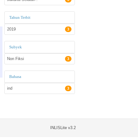
Tahun Terbit
2019
3
Subyek
Non Fiksi
3
Bahasa
ind
3
INLISLite v3.2