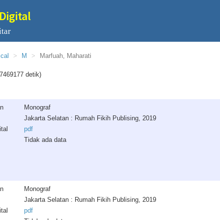
Digital
tar
ical
M
Marfuah, Maharati
7469177 detik)
an
Monograf
Jakarta Selatan : Rumah Fikih Publising, 2019
tal
pdf
Tidak ada data
an
Monograf
Jakarta Selatan : Rumah Fikih Publising, 2019
tal
pdf