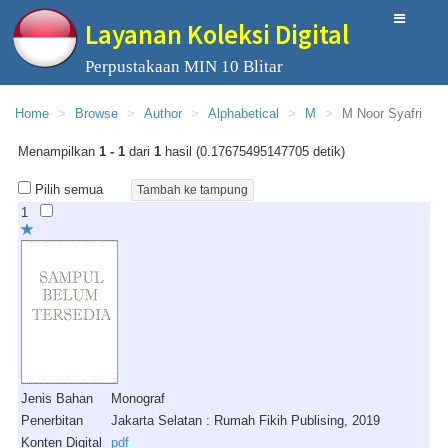
Layanan Koleksi Digital
Perpustakaan MIN 10 Blitar
Home
Browse
Author
Alphabetical
M
M Noor Syafri
Menampilkan
1 - 1
dari
1
hasil (0.17675495147705 detik)
Pilih semua
1
Jenis Bahan
Monograf
Penerbitan
Jakarta Selatan : Rumah Fikih Publising, 2019
Konten Digital
pdf