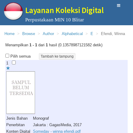
Layanan Koleksi Digital
Perpustakaan MIN 10 Blitar
Home
Browse
Author
Alphabetical
E
Efendi, Winna
Menampilkan
1 - 1
dari
1
hasil (0.13578987121582 detik)
Pilih semua
1
Jenis Bahan
Monograf
Penerbitan
Jakarta : GagasMedia, 2017
Konten Digital
Someday - winna efendi.pdf