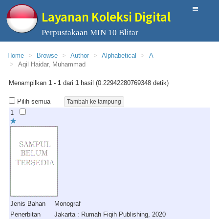
Layanan Koleksi Digital
Perpustakaan MIN 10 Blitar
Home
Browse
Author
Alphabetical
A
Aqil Haidar, Muhammad
Menampilkan
1 - 1
dari
1
hasil (0.22942280769348 detik)
Pilih semua
1
Jenis Bahan
Monograf
Penerbitan
Jakarta : Rumah Fiqih Publishing, 2020